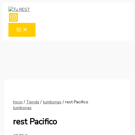
Ir
al
contenido
Inicio
/
Tienda
/
tumbonas
/ rest Pacifico
tumbonas
rest Pacifico