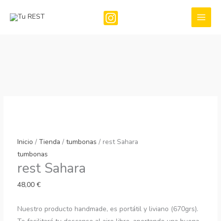
Ir
al
contenido
Inicio
/
Tienda
/
tumbonas
/ rest Sahara
tumbonas
rest Sahara
48,00
€
Nuestro producto handmade, es portátil y liviano (670grs).